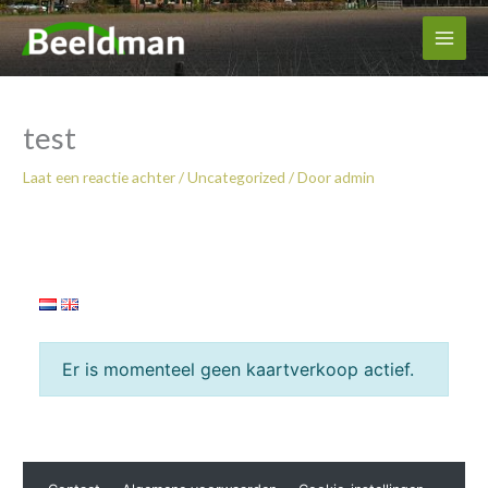
Ga
Main
naar
Men
de
inhoud
test
Laat een reactie achter
/
Uncategorized
/ Door
admin