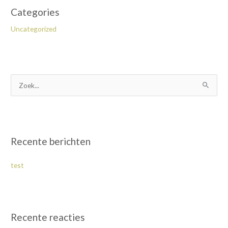
Categories
Uncategorized
Z
o
e
k
Recente berichten
n
a
test
a
r
:
Recente reacties